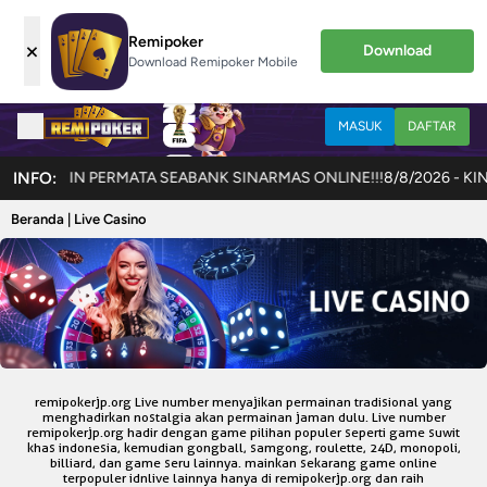
Remipoker
×
Download
Download Remipoker Mobile
MASUK
DAFTAR
 OCBC PANIN PERMATA SEABANK SINARMAS ONLINE!!!
INFO:
8/8/2026 - KIN
Beranda | Live Casino
remipokerjp.org Live number menyajikan permainan tradisional yang
menghadirkan nostalgia akan permainan jaman dulu. Live number
remipokerjp.org hadir dengan game pilihan populer seperti game suwit
khas indonesia, kemudian gongball, samgong, roulette, 24D, monopoli,
billiard, dan game seru lainnya. mainkan sekarang game online
terpopuler idnlive lainnya hanya di remipokerjp.org dan raih